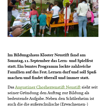
Termine
Bäuerliche Buffets
Mitgliedschaft
Hofgeschichten
Landessekretariat
Im Bildungshaus Kloster Neustift fand am
Sonntag, 11. September das Lern- und Spielfest
statt. Ein buntes Programm lockte zahlreiche
Familien auf das Fest. Lernen darf und soll Spaß
machen und findet überall und immer statt.
Das
Augustiner Chorherrenstift Neustift
sieht seit
seiner Gründung den Auftrag zur Bildung als
bedeutende Aufgabe. Neben den Schülerheim ist
auch die die außerschulische (Erwachsenen-)