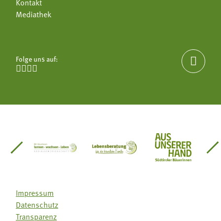
Kontakt
Mediathek
Folge uns auf:





einsätze Südtirol
üdtiroler Gärtnervereinigung
Sozialgenossenschaft Mit Bäuerinnen lernen - w
Lebensberatung für die bäuerlic
Aus unserer 
Impressum
Datenschutz
Transparenz