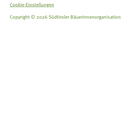
Cookie-Einstellungen
Copyright © 2026 Südtiroler Bäuerinnenorganisation
Folge uns auf:
Folge uns auf:







