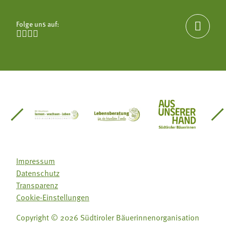
Folge uns auf:





einsätze Südtirol
üdtiroler Gärtnervereinigung
Sozialgenossenschaft Mit Bäuerinnen lernen - w
Lebensberatung für die bäuerlic
Aus unserer 
Impressum
Datenschutz
Transparenz
Cookie-Einstellungen
Copyright © 2026 Südtiroler Bäuerinnenorganisation