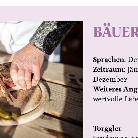
BÄUER
Sprachen
: De
Zeitraum
: Jä
Dezember
Weiteres Ang
wertvolle Leb
Torggler