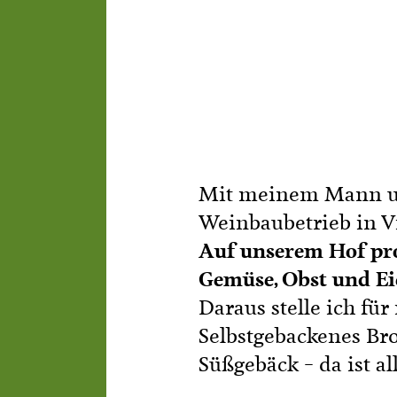
Bezirke und Ortsgruppe
Koch- & Backkurse
Sozialgenossenschaft "
Handarbeits- & Dekorat
- wachsen - leben"
Hof- & Gartenführungen
Berichte und Aktuelles
Produktpräsentationen
Termine
Mit meinem Mann und
Bäuerliche Buffets
Weinbaubetrieb in V
Mitgliedschaft
Auf unserem Hof pro
Hofgeschichten
Gemüse, Obst und Ei
Landessekretariat
Daraus stelle ich für
Selbstgebackenes Bro
Süßgebäck – da ist al