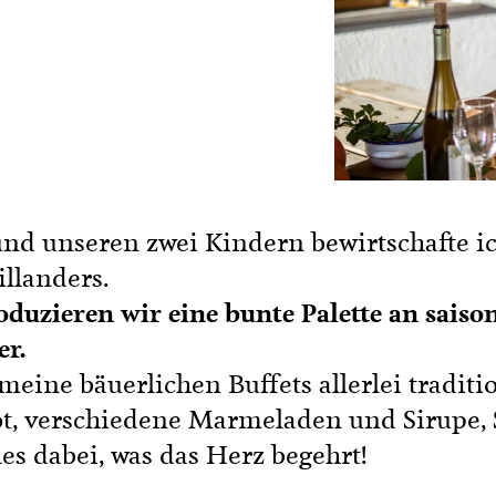
n
Mit Bäuerinnen lernen
ionskurse
 & Verkostungen
 unseren zwei Kindern bewirtschafte ic

illanders.
duzieren wir eine bunte Palette an saiso
er.
 meine bäuerlichen Buffets allerlei traditio
t, verschiedene Marmeladen und Sirupe, S
les dabei, was das Herz begehrt!