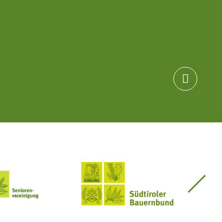

Seniorenvereinigung im SBB
Südtiroler Bauernbund