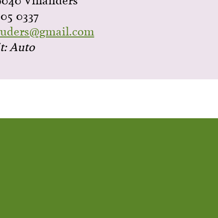
9040 Villanders
605 0337
sauders@gmail.com
t: Auto