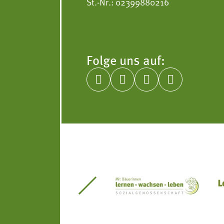
St.-Nr.: 02399880216
Folge uns auf:




itseinsätze Südtirol
Südtiroler Gärtnervereinigung
Sozialgenossenscha