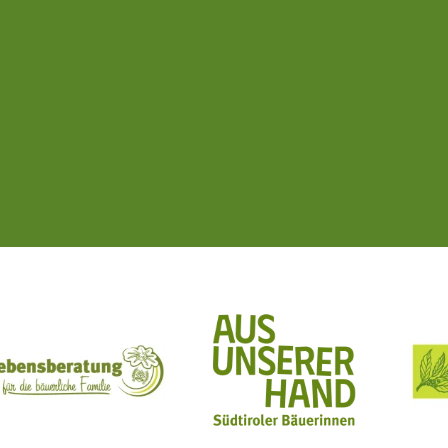
ft Mit Bäuerinnen lernen - wachsen - leben
Lebensberatung für die bäuerliche Familie
Aus unserer Hand